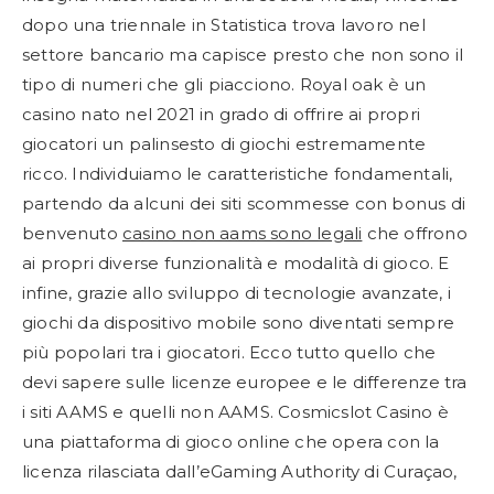
dopo una triennale in Statistica trova lavoro nel
settore bancario ma capisce presto che non sono il
tipo di numeri che gli piacciono. Royal oak è un
casino nato nel 2021 in grado di offrire ai propri
giocatori un palinsesto di giochi estremamente
ricco. Individuiamo le caratteristiche fondamentali,
partendo da alcuni dei siti scommesse con bonus di
benvenuto
casino non aams sono legali
che offrono
ai propri diverse funzionalità e modalità di gioco. E
infine, grazie allo sviluppo di tecnologie avanzate, i
giochi da dispositivo mobile sono diventati sempre
più popolari tra i giocatori. Ecco tutto quello che
devi sapere sulle licenze europee e le differenze tra
i siti AAMS e quelli non AAMS. Cosmicslot Casino è
una piattaforma di gioco online che opera con la
licenza rilasciata dall’eGaming Authority di Curaçao,