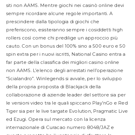
siti non AAMS. Mentre giochi nei casinò online devi
sempre ricordare alcune regole importanti. A
prescindere dalla tipologia di giochi che
preferiscono, esisteranno sempre i cosiddetti high
rollers così come chi predilige un approccio più
cauto. Con un bonus del 100% sino a 500 euro e 50
spin extra per i nuovi iscritti, National Casino entra a
far parte della classifica dei migliori casino online
non AAMS. L’elenco degli arrestati nell’operazione
“Scialandro”. Winlegends si avvale, per lo sviluppo
della propria proposta di Blackjack della
collaborazione di aziende leader del settore sia per
le versioni video tra le quali spiccano Play’nGo e Red
Tiger sia per le live targate Evolution, Pragmatic Live
ed Ezugi. Opera sul mercato con la licenza
internazionale di Curacao numero 8048/JAZ e