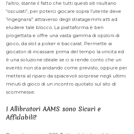
l’altro, stante il fatto che tutti questi siti risultano
“oscurati”, per poterci giocare sopra l’utente deve
“ingegnarsi” attraverso degli stratagemmi atti ad
eludere tale blocco. La piattaforma è ben
progettata e offre una vasta gamma di opzioni di
gioco, da slot a poker e baccarat. Permette ai
giocatori di incassare prima del tempo la vincita ed
è una soluzione ideale se ci si rende conto che un
evento non sta andando come previsto, oppure per
mettersi al riparo da spiacevoli sorprese negli ultimi
minuti di gioco di un incontro quotato sul sito di
scommesse.
I Allibratori AAMS sono Sicuri e
Affidabili?