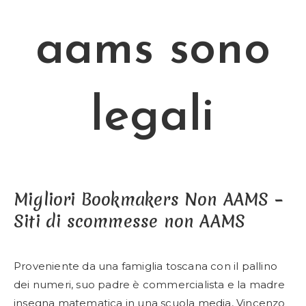
aams sono
legali
Migliori Bookmakers Non AAMS –
Siti di scommesse non AAMS
Proveniente da una famiglia toscana con il pallino
dei numeri, suo padre è commercialista e la madre
insegna matematica in una scuola media, Vincenzo