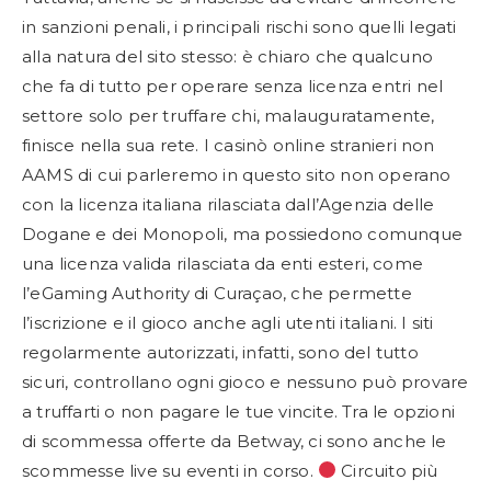
in sanzioni penali, i principali rischi sono quelli legati
alla natura del sito stesso: è chiaro che qualcuno
che fa di tutto per operare senza licenza entri nel
settore solo per truffare chi, malauguratamente,
finisce nella sua rete. I casinò online stranieri non
AAMS di cui parleremo in questo sito non operano
con la licenza italiana rilasciata dall’Agenzia delle
Dogane e dei Monopoli, ma possiedono comunque
una licenza valida rilasciata da enti esteri, come
l’eGaming Authority di Curaçao, che permette
l’iscrizione e il gioco anche agli utenti italiani. I siti
regolarmente autorizzati, infatti, sono del tutto
sicuri, controllano ogni gioco e nessuno può provare
a truffarti o non pagare le tue vincite. Tra le opzioni
di scommessa offerte da Betway, ci sono anche le
scommesse live su eventi in corso.
Circuito più