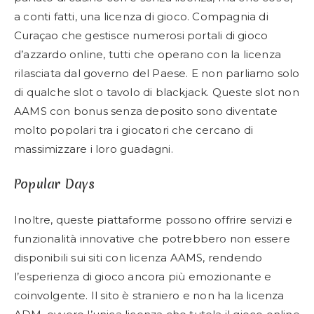
a conti fatti, una licenza di gioco. Compagnia di
Curaçao che gestisce numerosi portali di gioco
d’azzardo online, tutti che operano con la licenza
rilasciata dal governo del Paese. E non parliamo solo
di qualche slot o tavolo di blackjack. Queste slot non
AAMS con bonus senza deposito sono diventate
molto popolari tra i giocatori che cercano di
massimizzare i loro guadagni.
Popular Days
Inoltre, queste piattaforme possono offrire servizi e
funzionalità innovative che potrebbero non essere
disponibili sui siti con licenza AAMS, rendendo
l’esperienza di gioco ancora più emozionante e
coinvolgente. Il sito è straniero e non ha la licenza