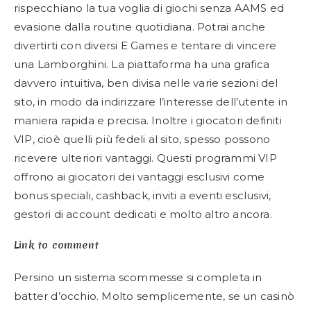
rispecchiano la tua voglia di giochi senza AAMS ed
evasione dalla routine quotidiana. Potrai anche
divertirti con diversi E Games e tentare di vincere
una Lamborghini. La piattaforma ha una grafica
davvero intuitiva, ben divisa nelle varie sezioni del
sito, in modo da indirizzare l’interesse dell’utente in
maniera rapida e precisa. Inoltre i giocatori definiti
VIP, cioè quelli più fedeli al sito, spesso possono
ricevere ulteriori vantaggi. Questi programmi VIP
offrono ai giocatori dei vantaggi esclusivi come
bonus speciali, cashback, inviti a eventi esclusivi,
gestori di account dedicati e molto altro ancora.
Link to comment
Persino un sistema scommesse si completa in
batter d’occhio. Molto semplicemente, se un casinò