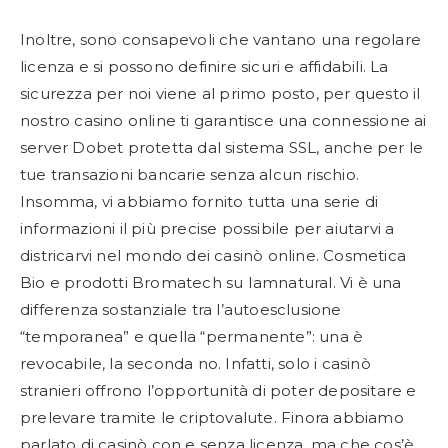
Inoltre, sono consapevoli che vantano una regolare
licenza e si possono definire sicuri e affidabili. La
sicurezza per noi viene al primo posto, per questo il
nostro casino online ti garantisce una connessione ai
server Dobet protetta dal sistema SSL, anche per le
tue transazioni bancarie senza alcun rischio.
Insomma, vi abbiamo fornito tutta una serie di
informazioni il più precise possibile per aiutarvi a
districarvi nel mondo dei casinò online. Cosmetica
Bio e prodotti Bromatech su Iamnatural. Vi è una
differenza sostanziale tra l’autoesclusione
“temporanea” e quella “permanente”: una è
revocabile, la seconda no. Infatti, solo i casinò
stranieri offrono l’opportunità di poter depositare e
prelevare tramite le criptovalute. Finora abbiamo
parlato di casinò con e senza licenza, ma che cos’è,