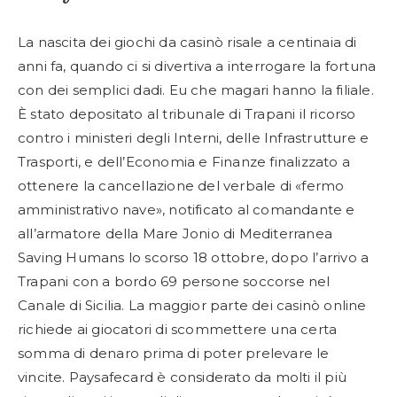
La nascita dei giochi da casinò risale a centinaia di
anni fa, quando ci si divertiva a interrogare la fortuna
con dei semplici dadi. Eu che magari hanno la filiale.
È stato depositato al tribunale di Trapani il ricorso
contro i ministeri degli Interni, delle Infrastrutture e
Trasporti, e dell’Economia e Finanze finalizzato a
ottenere la cancellazione del verbale di «fermo
amministrativo nave», notificato al comandante e
all’armatore della Mare Jonio di Mediterranea
Saving Humans lo scorso 18 ottobre, dopo l’arrivo a
Trapani con a bordo 69 persone soccorse nel
Canale di Sicilia. La maggior parte dei casinò online
richiede ai giocatori di scommettere una certa
somma di denaro prima di poter prelevare le
vincite. Paysafecard è considerato da molti il ​​più