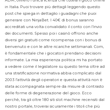
ADM, ovvero l’unica licenza che tutela il gioco online
in Italia. Puoi trovare più dettagli leggendo questo
post che spiega in dettaglio i guadagni che puoi
generare con NinjaBet. I 40€ di bonus saranno
accreditati una volta convalidato il conto con l’invio
dei documenti. Spesso poi i casinò offrono anche
diversi giri gratuiti come ricompensa con i bonus di
benvenuto e con le altre ricariche settimanali. Com,
è fondamentale che i giocatori prendano decisioni
informate. La mia esperienza politica mi ha portato
a vedere come il legislatore su questo tema oltre ad
una stratificazione normativa abbia complicato dal
2003 l’attività degli operatori e questa attività non è
stata accompagnata sempre da misure di contrasto
delle forme di degenerazione del gioco. Ecco
perchè, tra gli oltre 180 siti slot machine recensiti dal
nostro portale, troverai sicuramente i titoli che più