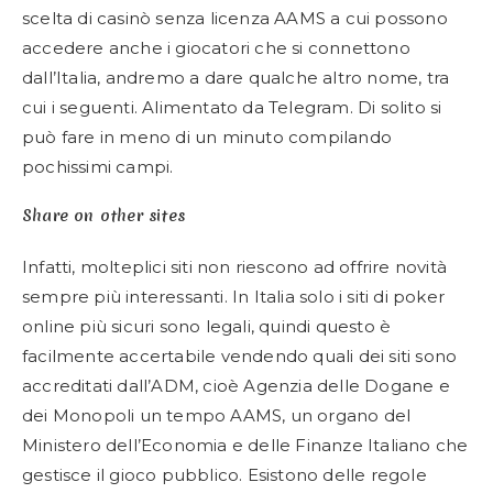
scelta di casinò senza licenza AAMS a cui possono
accedere anche i giocatori che si connettono
dall’Italia, andremo a dare qualche altro nome, tra
cui i seguenti. Alimentato da Telegram. Di solito si
può fare in meno di un minuto compilando
pochissimi campi.
Share on other sites
Infatti, molteplici siti non riescono ad offrire novità
sempre più interessanti. In Italia solo i siti di poker
online più sicuri sono legali, quindi questo è
facilmente accertabile vendendo quali dei siti sono
accreditati dall’ADM, cioè Agenzia delle Dogane e
dei Monopoli un tempo AAMS, un organo del
Ministero dell’Economia e delle Finanze Italiano che
gestisce il gioco pubblico. Esistono delle regole