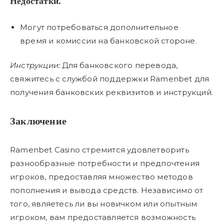
Недостатки:
Могут потребоваться дополнительное
время и комиссии на банковской стороне.
Инструкции:
Для банковского перевода,
свяжитесь с службой поддержки Ramenbet для
получения банковских реквизитов и инструкций.
Заключение
Ramenbet Casino стремится удовлетворить
разнообразные потребности и предпочтения
игроков, предоставляя множество методов
пополнения и вывода средств. Независимо от
того, являетесь ли вы новичком или опытным
игроком, вам предоставляется возможность