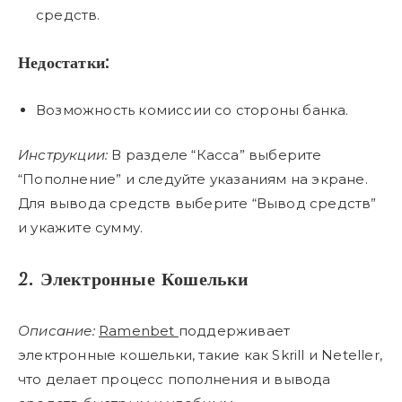
средств.
Недостатки:
Возможность комиссии со стороны банка.
Инструкции:
В разделе “Касса” выберите
“Пополнение” и следуйте указаниям на экране.
Для вывода средств выберите “Вывод средств”
и укажите сумму.
2. Электронные Кошельки
Описание:
Ramenbet
поддерживает
электронные кошельки, такие как Skrill и Neteller,
что делает процесс пополнения и вывода