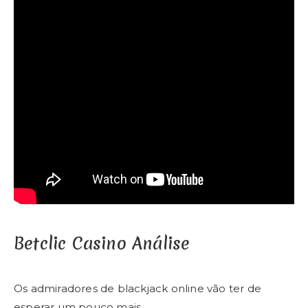
Betclic Casino Análise
Os admiradores de blackjack online vão ter de
esperar um pouco mais