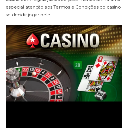
especial atenção aos Termos e Condições do casino
se decidir jogar nele.