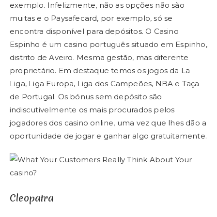
exemplo. Infelizmente, não as opções não são
muitas e o Paysafecard, por exemplo, só se
encontra disponível para depósitos. O Casino
Espinho é um casino português situado em Espinho,
distrito de Aveiro. Mesma gestão, mas diferente
proprietário. Em destaque temos os jogos da La
Liga, Liga Europa, Liga dos Campeões, NBA e Taça
de Portugal. Os bónus sem depósito são
indiscutivelmente os mais procurados pelos
jogadores dos casino online, uma vez que lhes dão a
oportunidade de jogar e ganhar algo gratuitamente.
Cleopatra