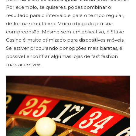
Por exemplo, se quiseres, podes combinar o
resultado para o intervalo e para o tempo regular,
de forma simultânea. Muito obrigado por sua
compreensão. Mesmo sem um aplicativo, o Stake
Casino é muito otimizado para dispositivos móveis.
Se estiver procurando por opções mais baratas, é
possível encontrar algumas lojas de fast fashion
mais acessíveis.