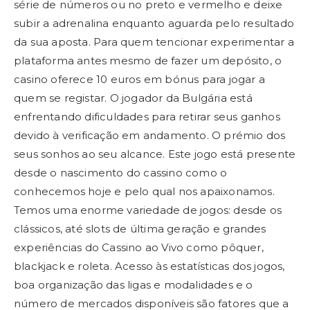
série de números ou no preto e vermelho e deixe
subir a adrenalina enquanto aguarda pelo resultado
da sua aposta. Para quem tencionar experimentar a
plataforma antes mesmo de fazer um depósito, o
casino oferece 10 euros em bónus para jogar a
quem se registar. O jogador da Bulgária está
enfrentando dificuldades para retirar seus ganhos
devido à verificação em andamento. O prémio dos
seus sonhos ao seu alcance. Este jogo está presente
desde o nascimento do cassino como o
conhecemos hoje e pelo qual nos apaixonamos.
Temos uma enorme variedade de jogos: desde os
clássicos, até slots de última geração e grandes
experiências do Cassino ao Vivo como pôquer,
blackjack e roleta. Acesso às estatísticas dos jogos,
boa organização das ligas e modalidades e o
número de mercados disponíveis são fatores que a