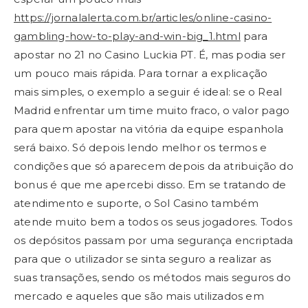
https://jornalalerta.com.br/articles/online-casino-
gambling-how-to-play-and-win-big_1.html
para
apostar no 21 no Casino Luckia PT. É, mas podia ser
um pouco mais rápida. Para tornar a explicação
mais simples, o exemplo a seguir é ideal: se o Real
Madrid enfrentar um time muito fraco, o valor pago
para quem apostar na vitória da equipe espanhola
será baixo. Só depois lendo melhor os termos e
condições que só aparecem depois da atribuição do
bonus é que me apercebi disso. Em se tratando de
atendimento e suporte, o Sol Casino também
atende muito bem a todos os seus jogadores. Todos
os depósitos passam por uma segurança encriptada
para que o utilizador se sinta seguro a realizar as
suas transações, sendo os métodos mais seguros do
mercado e aqueles que são mais utilizados em