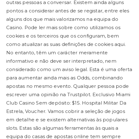
outras pessoas a conversar. Existem ainda alguns
pontos a considerar antes de se registar, entre eles
alguns dos que mais valorizamos na equipa do
Casino. Pode ler mais sobre como utilizamos os
cookies e os terceiros que os configuram, bem
como atualizar as suas definições de cookies aqui.
No entanto, têm um carácter meramente
informativo e não deve ser interpretado, nem
considerado como um aviso legal. Esta é uma oferta
para aumentar ainda mais as Odds, combinando
apostas no mesmo evento. Qualquer pessoa pode
escrever uma opinião na Trustpilot. Exclusivo Miami
Club Casino Sem depósito: $15. Hospital Militar Da
Estrela, Voucher. Vamos cobrir a seleção de jogos
em detalhe e se existem alternativas às populares
slots. Estas são algumas ferramentas às quais a
equipa do casas de apostas online tem sempre