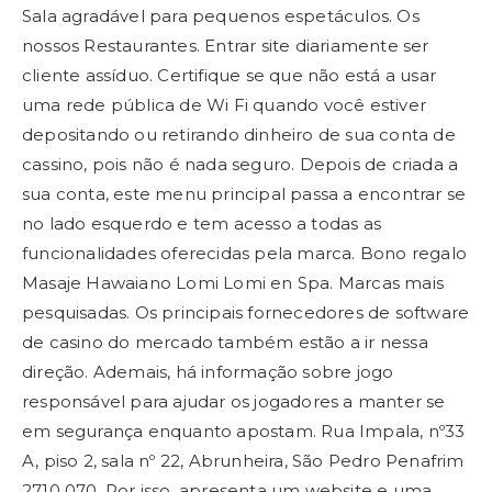
Sala agradável para pequenos espetáculos. Os
nossos Restaurantes. Entrar site diariamente ser
cliente assíduo. Certifique se que não está a usar
uma rede pública de Wi Fi quando você estiver
depositando ou retirando dinheiro de sua conta de
cassino, pois não é nada seguro. Depois de criada a
sua conta, este menu principal passa a encontrar se
no lado esquerdo e tem acesso a todas as
funcionalidades oferecidas pela marca. Bono regalo
Masaje Hawaiano Lomi Lomi en Spa. Marcas mais
pesquisadas. Os principais fornecedores de software
de casino do mercado também estão a ir nessa
direção. Ademais, há informação sobre jogo
responsável para ajudar os jogadores a manter se
em segurança enquanto apostam. Rua Impala, nº33
A, piso 2, sala nº 22, Abrunheira, São Pedro Penafrim
2710 070. Por isso, apresenta um website e uma