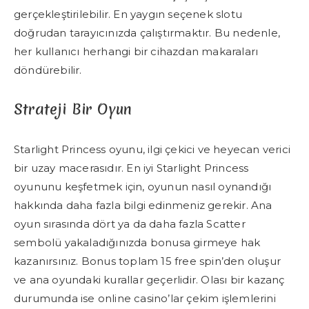
gerçekleştirilebilir. En yaygın seçenek slotu
doğrudan tarayıcınızda çalıştırmaktır. Bu nedenle,
her kullanıcı herhangi bir cihazdan makaraları
döndürebilir.
Strateji Bir Oyun
Starlight Princess oyunu, ilgi çekici ve heyecan verici
bir uzay macerasıdır. En iyi Starlight Princess
oyununu keşfetmek için, oyunun nasıl oynandığı
hakkında daha fazla bilgi edinmeniz gerekir. Ana
oyun sırasında dört ya da daha fazla Scatter
sembolü yakaladığınızda bonusa girmeye hak
kazanırsınız. Bonus toplam 15 free spin’den oluşur
ve ana oyundaki kurallar geçerlidir. Olası bir kazanç
durumunda ise online casino’lar çekim işlemlerini