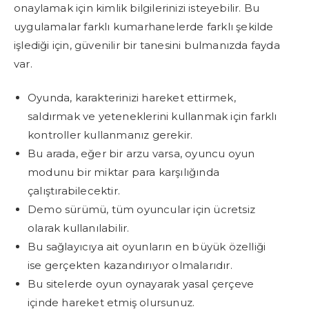
onaylamak için kimlik bilgilerinizi isteyebilir. Bu
uygulamalar farklı kumarhanelerde farklı şekilde
işlediği için, güvenilir bir tanesini bulmanızda fayda
var.
Oyunda, karakterinizi hareket ettirmek,
saldırmak ve yeteneklerini kullanmak için farklı
kontroller kullanmanız gerekir.
Bu arada, eğer bir arzu varsa, oyuncu oyun
modunu bir miktar para karşılığında
çalıştırabilecektir.
Demo sürümü, tüm oyuncular için ücretsiz
olarak kullanılabilir.
Bu sağlayıcıya ait oyunların en büyük özelliği
ise gerçekten kazandırıyor olmalarıdır.
Bu sitelerde oyun oynayarak yasal çerçeve
içinde hareket etmiş olursunuz.