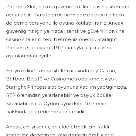
Princess Slot, birçok güvenilir on line casino sitesinde
oynanabilir. Bu sitelerde hem gerçek para ile hem
de demo versiyonu ile oyuna katılabilirsiniz. Ancak,
güvenliğiniz için yalnızca lisanslı ve güvenilir on line
casino sitelerini tercih etmeniz önerilir. Starlight
Princess slot oyunu, RTP oranıyla diğer casino
oyunlarından ayrılır.
En iyi on line casino siteleri arasında Joy Casino,
Betboo, Bets10 ve Casinometropol öne çıkıyor.
Starlight Princess slot oyununa katılım yaptığınızda,
RTP oranından yararlanabilir ve büyük ödüller
kazanabilirsiniz. Oyunu oynarken, RTP oranı
hakkında bilgi edinmek önemlidir.
Ancak, en iyi sonuçları elde etmek için, farklı
stratejileri deneyin ve karakterlerin özelliklerini