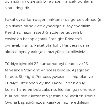
gün ışığının gizlediği bir ayı içerir ancak bunlarla
sınırlı değildir.
Fakat oynarken düşen miktarlar da gerçek olmadığı
için risksiz bir şekilde oynadığınızı söyleyebiliriz.
Kendinizi hazır hissettiğinizde ise güvenli bir
casino’da hesap açarak Starlight Princess’i
oynayabilirsiniz. Fakat Starlight Princess’i daha
akıllıca oynayarak şansınızı yükseltebilirsiniz.
Türkiye içindeki 22 kumarhaneyi taradık ve 16
tanesinde Starlight Princess bulduk. Aşağıdaki
listede, Starlight Princess yuvasına sahip olan ve
Türkiye üzerinden oyuncu kabul eden en iyi
kumarhaneleri bulacaksınız. Bunları göz önünde
bulundurarak kazanma şansınızı yükseltebilirsiniz.
Oyuna başladığınızda, karakteriniz ile etkileşim