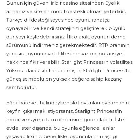
Bunun için güvenilir bir casino sitesinden üyelik
almanız ve sitenin mobil destekli olması yeterlidir.
Türkçe dil desteği sayesinde oyunu rahatça
oynayabilir ve kendi stratejinizi geliştirerek büyülü
dünyayı keşfedebilirsiniz. İlk olarak, oyunun demo
sürümünü indirmeniz gerekmektedir. RTP oranının
yanı sıra, oyunun volatilitesi de kazanç potansiyeli
hakkında fikir verebilir. Starlight Princess’in volatilitesi
Yüksek olarak sınıflandırılmıştır. Starlight Princess’te
güneş sembolü en yüksek değere sahip kazanç
sembolüdür.
Eğer hareket halindeyken slot oyunları oynamanın
keyfini çıkarmak istiyorsanız, Starlight Princess’in
mobil versiyonu tam dimension göre olabilir. İster
evde, ister dışarıda, bu oyunla eğlenceli anlar
yaşayabilirsiniz. Genellikle, oyuncuların ulaştığı