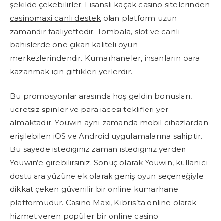
şekilde çekebilirler. Lisanslı kaçak casino sitelerinden
casinomaxi canlı destek
olan platform uzun
zamandır faaliyettedir. Tombala, slot ve canlı
bahislerde öne çıkan kaliteli oyun
merkezlerindendir. Kumarhaneler, insanların para
kazanmak için gittikleri yerlerdir.
Bu promosyonlar arasında hoş geldin bonusları,
ücretsiz spinler ve para iadesi teklifleri yer
almaktadır. Youwin aynı zamanda mobil cihazlardan
erişilebilen iOS ve Android uygulamalarına sahiptir.
Bu sayede istediğiniz zaman istediğiniz yerden
Youwin’e girebilirsiniz. Sonuç olarak Youwin, kullanıcı
dostu ara yüzüne ek olarak geniş oyun seçeneğiyle
dikkat çeken güvenilir bir online kumarhane
platformudur. Casino Maxi, Kıbrıs’ta online olarak
hizmet veren popüler bir online casino