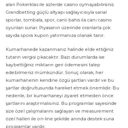
alan Pokerklas ile sizlerde casino oymayabilirsiniz.
Grandbetting güçlü altyapı sağlayıcısıyla sanal
sporlar, tombala, spor, canlı bahis ila canı casino
oyunları sunar. Piyasanın üzerinde oranlarla çok
sayıda spora kupon yatırmanıza olanak tanır.
Kumarhanede kazanmanız halinde elde ettiğiniz
tutarın vergisi çıkacaktır. Bazı durumlarda ise
kaybettiğiniz miktarın geri ödemesini talep
edebilmeniz mümkündür. Sonuç olarak, her
kumarhanenin kendine özgü şartları vardır ve bu
şartlar doğrultusunda hareket etmek önemlidir. Bu
nedenle, bir kumarhaneyi ziyaret etmeden önce
şartlarını araştırmalısınız. Bu programlar sayesinde
size özel çalışmalarını sağlayan ve measurement
özel halleri ile on-line şekilde anında destek suna
programlar vardır.