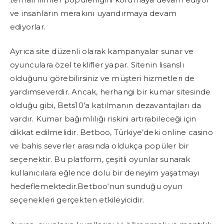
ve insanların merakını uyandırmaya devam
ediyorlar.
Ayrıca site düzenli olarak kampanyalar sunar ve
oyunculara özel teklifler yapar. Sitenin lisanslı
olduğunu görebilirsiniz ve müşteri hizmetleri de
yardımseverdir. Ancak, herhangi bir kumar sitesinde
olduğu gibi, Bets10’a katılmanın dezavantajları da
vardır. Kumar bağımlılığı riskini artırabileceği için
dikkat edilmelidir. Betboo, Türkiye’deki online casino
ve bahis severler arasında oldukça popüler bir
seçenektir. Bu platform, çeşitli oyunlar sunarak
kullanıcılara eğlence dolu bir deneyim yaşatmayı
hedeflemektedir.Betboo‘nun sunduğu oyun
seçenekleri gerçekten etkileyicidir.