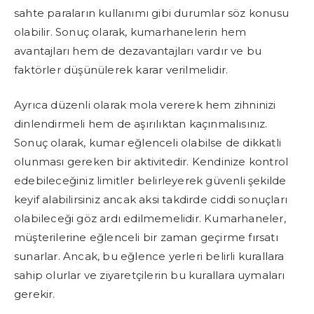
sahte paraların kullanımı gibi durumlar söz konusu
olabilir. Sonuç olarak, kumarhanelerin hem
avantajları hem de dezavantajları vardır ve bu
faktörler düşünülerek karar verilmelidir.
Ayrıca düzenli olarak mola vererek hem zihninizi
dinlendirmeli hem de aşırılıktan kaçınmalısınız.
Sonuç olarak, kumar eğlenceli olabilse de dikkatli
olunması gereken bir aktivitedir. Kendinize kontrol
edebileceğiniz limitler belirleyerek güvenli şekilde
keyif alabilirsiniz ancak aksi takdirde ciddi sonuçları
olabileceği göz ardı edilmemelidir. Kumarhaneler,
müşterilerine eğlenceli bir zaman geçirme fırsatı
sunarlar. Ancak, bu eğlence yerleri belirli kurallara
sahip olurlar ve ziyaretçilerin bu kurallara uymaları
gerekir.