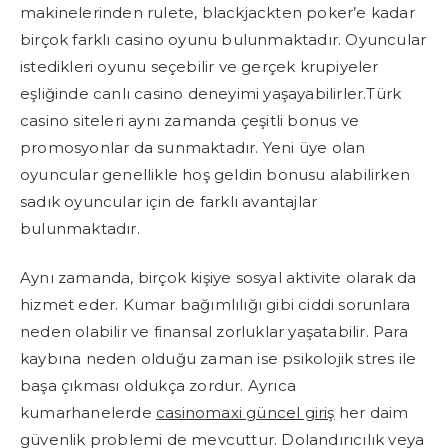
makinelerinden rulete, blackjackten poker’e kadar
birçok farklı casino oyunu bulunmaktadır. Oyuncular
istedikleri oyunu seçebilir ve gerçek krupiyeler
eşliğinde canlı casino deneyimi yaşayabilirler.Türk
casino siteleri aynı zamanda çeşitli bonus ve
promosyonlar da sunmaktadır. Yeni üye olan
oyuncular genellikle hoş geldin bonusu alabilirken
sadık oyuncular için de farklı avantajlar
bulunmaktadır.
Aynı zamanda, birçok kişiye sosyal aktivite olarak da
hizmet eder. Kumar bağımlılığı gibi ciddi sorunlara
neden olabilir ve finansal zorluklar yaşatabilir. Para
kaybına neden olduğu zaman ise psikolojik stres ile
başa çıkması oldukça zordur. Ayrıca
kumarhanelerde
casinomaxi güncel giriş
her daim
güvenlik problemi de mevcuttur. Dolandırıcılık veya