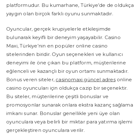
platformudur. Bu kumarhane, Türkiye’de de oldukça
yaygın olan birçok farklı oyunu sunmaktadır.
Oyuncular, gerçek krupiyelerle etkileşimde
bulunarak keyifli bir deneyim yaşayabilir. Casino
Maxi, Türkiye’nin en popüler online casino
sitelerinden biridir. Oyun seçenekleri ve kullanıcı
deneyimi ile öne çıkan bu platform, müşterilerine
eğlenceli ve kazançlı bir oyun ortamı sunmaktadır.
Bonus veren siteler,
casinomaxi güncel adres
online
casino oyuncuları için oldukça cazip bir seçenektir.
Bu siteler, müşterilerine çeşitli bonuslar ve
promosyonlar sunarak onlara ekstra kazanç sağlama
imkanı sunar. Bonuslar genellikle yeni üye olan
oyunculara veya belirli bir miktar para yatırma işlemi
gerçekleştiren oyunculara verilir.