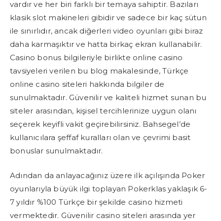
vardır ve her biri farklı bir temaya sahiptir. Bazıları
klasik slot makineleri gibidir ve sadece bir kaç sütun
ile sınırlıdır, ancak diğerleri video oyunları gibi biraz
daha karmaşıktır ve hatta birkaç ekran kullanabilir.
Casino bonus bilgileriyle birlikte online casino
tavsiyeleri verilen bu blog makalesinde, Türkçe
online casino siteleri hakkında bilgiler de
sunulmaktadır. Güvenilir ve kaliteli hizmet sunan bu
siteler arasından, kişisel tercihlerinize uygun olanı
seçerek keyifli vakit geçirebilirsiniz. Bahsegel’de
kullanıcılara şeffaf kuralları olan ve çevrimi basit
bonuslar sunulmaktadır.
Adından da anlayacağınız üzere ilk açılışında Poker
oyunlarıyla büyük ilgi toplayan Pokerklas yaklaşık 6-
7 yıldır %100 Türkçe bir şekilde casino hizmeti
vermektedir. Güvenilir casino siteleri arasında yer