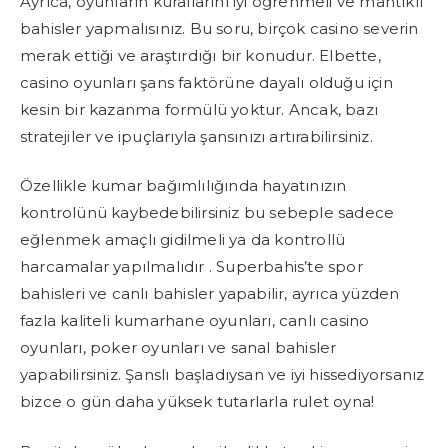
Ayrıca, oyunların kurallarını iyi öğrenmeli ve mantıklı
bahisler yapmalısınız. Bu soru, birçok casino severin
merak ettiği ve araştırdığı bir konudur. Elbette,
casino oyunları şans faktörüne dayalı olduğu için
kesin bir kazanma formülü yoktur. Ancak, bazı
stratejiler ve ipuçlarıyla şansınızı artırabilirsiniz.
Özellikle kumar bağımlılığında hayatınızın
kontrolünü kaybedebilirsiniz bu sebeple sadece
eğlenmek amaçlı gidilmeli ya da kontrollü
harcamalar yapılmalıdır . Superbahis’te spor
bahisleri ve canlı bahisler yapabilir, ayrıca yüzden
fazla kaliteli kumarhane oyunları, canlı casino
oyunları, poker oyunları ve sanal bahisler
yapabilirsiniz. Şanslı başladıysan ve iyi hissediyorsanız
bizce o gün daha yüksek tutarlarla rulet oyna!