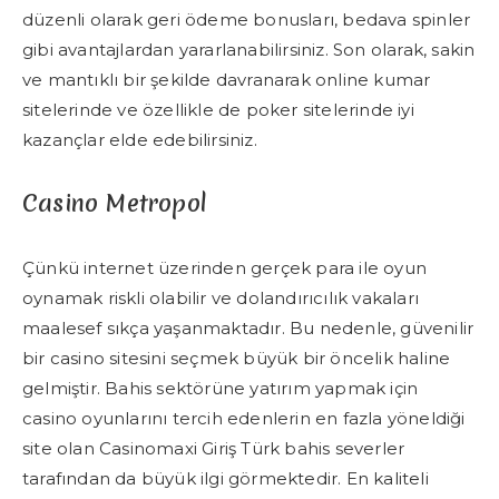
düzenli olarak geri ödeme bonusları, bedava spinler
gibi avantajlardan yararlanabilirsiniz. Son olarak, sakin
ve mantıklı bir şekilde davranarak online kumar
sitelerinde ve özellikle de poker sitelerinde iyi
kazançlar elde edebilirsiniz.
Casino Metropol
Çünkü internet üzerinden gerçek para ile oyun
oynamak riskli olabilir ve dolandırıcılık vakaları
maalesef sıkça yaşanmaktadır. Bu nedenle, güvenilir
bir casino sitesini seçmek büyük bir öncelik haline
gelmiştir. Bahis sektörüne yatırım yapmak için
casino oyunlarını tercih edenlerin en fazla yöneldiği
site olan Casinomaxi Giriş Türk bahis severler
tarafından da büyük ilgi görmektedir. En kaliteli