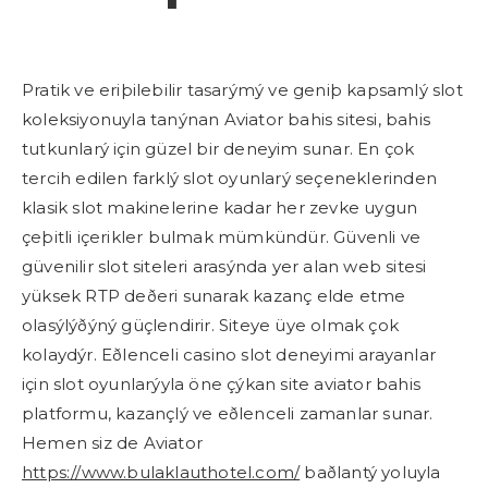
Pratik ve eriþilebilir tasarýmý ve geniþ kapsamlý slot
koleksiyonuyla tanýnan Aviator bahis sitesi, bahis
tutkunlarý için güzel bir deneyim sunar. En çok
tercih edilen farklý slot oyunlarý seçeneklerinden
klasik slot makinelerine kadar her zevke uygun
çeþitli içerikler bulmak mümkündür. Güvenli ve
güvenilir slot siteleri arasýnda yer alan web sitesi
yüksek RTP deðeri sunarak kazanç elde etme
olasýlýðýný güçlendirir. Siteye üye olmak çok
kolaydýr. Eðlenceli casino slot deneyimi arayanlar
için slot oyunlarýyla öne çýkan site aviator bahis
platformu, kazançlý ve eðlenceli zamanlar sunar.
Hemen siz de Aviator
https://www.bulaklauthotel.com/
baðlantý yoluyla