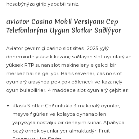
hesabýnýza giriþ yapabilirsiniz.
aviator Casino Mobil Versiyonu Cep
Telefonlarýna Uygun Slotlar Saðlýyor
Aviator çevrimiçi casino slot sitesi, 2025 yýlý
döneminde yüksek kazanç saðlayan slot oyunlarý ve
yüksek RTP sunan slot makineleriyle çekici bir
merkez haline geliyor. Bahis severler, casino slot
oyunlarý arasýnda pek çok eðlenceli ve kazançlý
oyun bulabilirler. 4 maddede slot oyunlarý çeþitleri:
Klasik Slotlar: Çoðunlukla 3 makaralý oyunlar,
meyve figürleri ve kolayca oynanabilen
yapýsýyla nostaljik bir deneyim sunar. Aþaðýda
bazý örnek oyunlar yer almaktadýr: Fruit