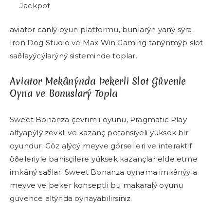
Jackpot
aviator canlý oyun platformu, bunlarýn yaný sýra
Iron Dog Studio ve Max Win Gaming tanýnmýþ slot
saðlayýcýlarýný sisteminde toplar.
Aviator Mekânýnda Þekerli Slot Güvenle
Oyna ve Bonuslarý Topla
Sweet Bonanza çevrimli oyunu, Pragmatic Play
altyapýlý zevkli ve kazanç potansiyeli yüksek bir
oyundur. Göz alýcý meyve görselleri ve interaktif
öðeleriyle bahisçilere yüksek kazançlar elde etme
imkâný saðlar. Sweet Bonanza oynama imkânýyla
meyve ve þeker konseptli bu makaralý oyunu
güvence altýnda oynayabilirsiniz.