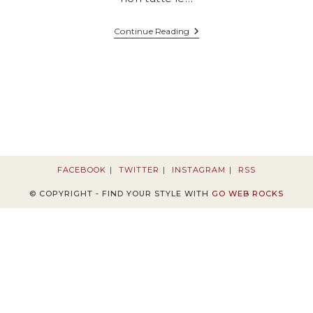
Nuove
Continue Reading
Piattaforme
Di
Casino
Online:
Come
I
Sistemi
Di
Pagamento
Determinano
Le
Opzioni
FACEBOOK
TWITTER
INSTAGRAM
RSS
Degli
Utenti.
© COPYRIGHT - FIND YOUR STYLE WITH
GO WEB ROCKS