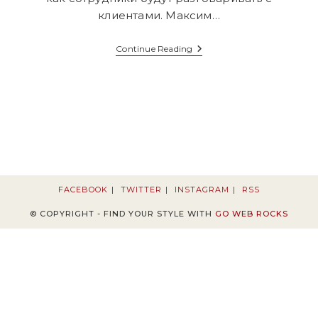
клиентами. Максим…
Максим
Continue Reading
Криппа
Стратегия
Быстрого
И
Безопасного
Похудения
Туристична
Агенція
«Всем
Туристам»
М
Київ
FACEBOOK
TWITTER
INSTAGRAM
RSS
© COPYRIGHT - FIND YOUR STYLE WITH
GO WEB ROCKS