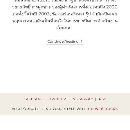
ขยายสิทธิ์การผูกขาดของผู้ดำเนินการทั้งสองจนถึง 2030.
ก่อตั้งขึ้นในปี 2003, ซิลเวอร์เฮอริเทจกรุ๊ป จำกัดเปิดเผย
พฤษภาคมว่ามันเป็นที่สนใจในการขายปิดการดำเนินงาน
เว็บเกม…
เครดิต
Continue Reading
ฟรี50
แจก
เครดิต
ฟรี50
ไม่
ต้อง
ฝาก
เพียง
สมัคร
WINBET55
FACEBOOK
TWITTER
INSTAGRAM
RSS
© COPYRIGHT - FIND YOUR STYLE WITH
GO WEB ROCKS